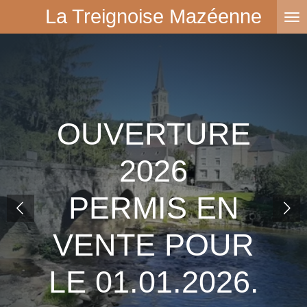
La Treignoise Mazéenne
Passer
au
contenu
principal
OUVERTURE
2026
PERMIS EN
VENTE POUR
LE 01.01.2026.