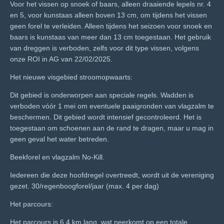
Voor het vissen op snoek of baars, alleen draaiende lepels nr. 4
en 5, voor kunstaas alleen boven 13 cm, om tijdens het vissen
geen forel te verleiden. Alleen tijdens het seizoen voor snoek en
baars is kunstaas van meer dan 13 cm toegestaan. Het gebruik
van dreggen is verboden, zelfs voor dit type vissen, volgens
onze ROI in AG van 22/02/2025.
Het nieuwe visgebied stroomopwaarts:
Dit gebied is onderworpen aan speciale regels. Wadden is
verboden vóór 1 mei om eventuele paaigronden van vlagzalm te
beschermen. Dit gebied wordt intensief gecontroleerd. Het is
toegestaan om schoenen aan de rand te dragen, maar u mag in
geen geval het water betreden.
Beekforel en vlagzalm No-Kill.
Iedereen die deze hoofdregel overtreedt, wordt uit de vereniging
gezet. 30/regenboogforel/jaar (max. 4 per dag)
Het parcours:
Het parcours is 6,4 km lang, wat neerkomt op een totale