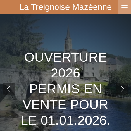
La Treignoise Mazéenne
Passer
au
contenu
principal
OUVERTURE
2026
PERMIS EN
VENTE POUR
LE 01.01.2026.